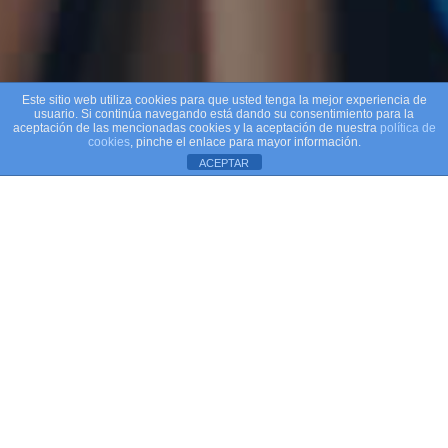
Este sitio web utiliza cookies para que usted tenga la mejor experiencia de
usuario. Si continúa navegando está dando su consentimiento para la
aceptación de las mencionadas cookies y la aceptación de nuestra
política de
cookies
, pinche el enlace para mayor información.
ACEPTAR
Aviso de cookies